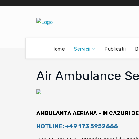
Servicii
Home
Publicatii
D
Air Ambulance Se
AMBULANTA AERIANA
- IN CAZURI D
HOTLINE: +49 173 5952666
In cazuri grave sau urgente firma TRIF medc