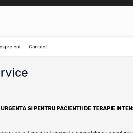
espre noi
Contact
rvice
E URGENTA SI PENTRU PACIENTII DE TERAPIE INTE
are pune la dispozitie transportul pacientiilor cu ambulanta